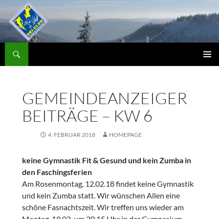
Zum
Inhalt
springen
Suchen
Skiclub
PRIMÄR
MENÜ
GEMEINDEANZEIGER
BEITRÄGE – KW 6
4. FEBRUAR 2018
HOMEPAGE
keine Gymnastik Fit & Gesund und kein Zumba in
den Faschingsferien
Am Rosenmontag, 12.02.18 findet keine Gymnastik
und kein Zumba statt. Wir wünschen Allen eine
schöne Fasnachtszeit. Wir treffen uns wieder am
Montag, 19.02. um 20.15 Uhr in der Gymnasium-