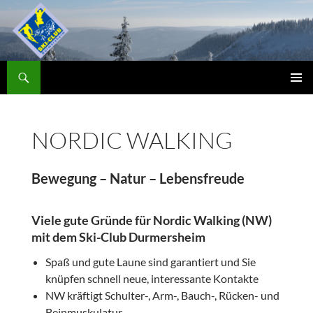
Zum
Inhalt
springen
Suchen
Skiclub
PRIMÄR
MENÜ
NORDIC WALKING
Bewegung – Natur – Lebensfreude
Viele gute Gründe für Nordic Walking (NW)
mit dem Ski-Club Durmersheim
Spaß und gute Laune sind garantiert und Sie
knüpfen schnell neue, interessante Kontakte
NW kräftigt Schulter-, Arm-, Bauch-, Rücken- und
Beinmuskulatur