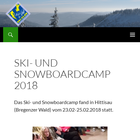
Zum
Inhalt
springen
Suchen
Skiclub
PRIMÄR
MENÜ
SKI- UND
SNOWBOARDCAMP
2018
Das Ski- und Snowboardcamp fand in Hittisau
(Bregenzer Wald) vom 23.02-25.02.2018 statt.