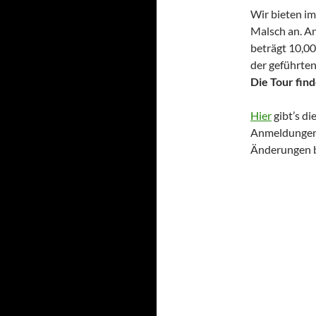
Wir bieten i
Malsch an. An
beträgt 10,00
der geführte
Die Tour find
Hier
gibt’s di
Anmeldungen b
Änderungen b