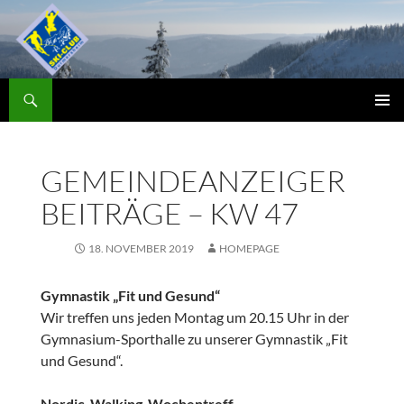
Zum
Inhalt
springen
Suchen
Skiclub
PRIMÄR
MENÜ
GEMEINDEANZEIGER
BEITRÄGE – KW 47
18. NOVEMBER 2019
HOMEPAGE
Gymnastik „Fit und Gesund“
Wir treffen uns jeden Montag um 20.15 Uhr in der
Gymnasium-Sporthalle zu unserer Gymnastik „Fit
und Gesund“.
Nordic-Walking-Wochentreff