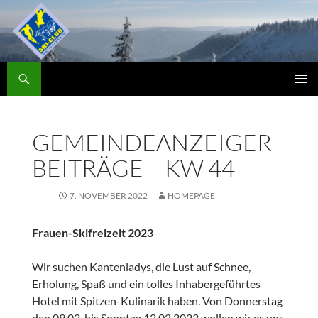
Zum
Inhalt
springen
Suchen
Skiclub
PRIMÄR
MENÜ
GEMEINDEANZEIGER
BEITRÄGE – KW 44
7. NOVEMBER 2022
HOMEPAGE
Frauen-Skifreizeit 2023
Wir suchen Kantenladys, die Lust auf Schnee,
Erholung, Spaß und ein tolles Inhabergeführtes
Hotel mit Spitzen-Kulinarik haben. Von Donnerstag
den 09.02. bis Sonntag 12.02.2023 wollen wir es uns