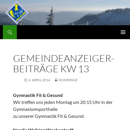
Zum
Inhalt
springen
Suchen
Skiclub
PRIMÄR
MENÜ
GEMEINDEANZEIGER-
BEITRÄGE KW 13
4. APRIL 2016
HOMEPAGE
Gymnastik Fit & Gesund
Wir treffen uns jeden Montag um 20:15 Uhr in der
Gymnasiumsporthalle
zu unserer Gymnastik Fit & Gesund.
Nordic Walking Wochentreff