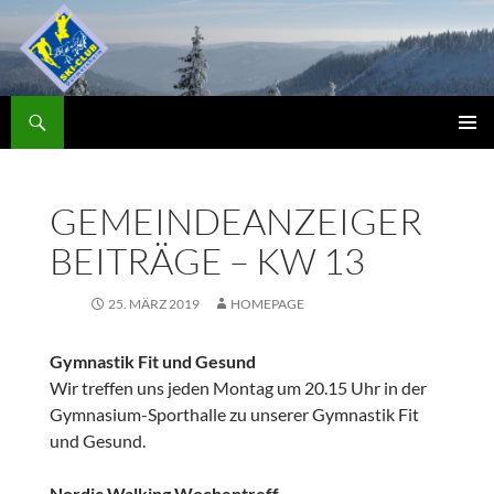
Zum
Inhalt
springen
Suchen
Skiclub
PRIMÄR
MENÜ
GEMEINDEANZEIGER
BEITRÄGE – KW 13
25. MÄRZ 2019
HOMEPAGE
Gymnastik Fit und Gesund
Wir treffen uns jeden Montag um 20.15 Uhr in der
Gymnasium-Sporthalle zu unserer Gymnastik Fit
und Gesund.
Nordic Walking Wochentreff