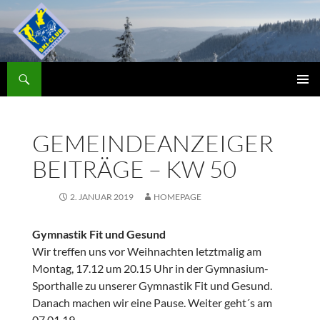
Zum
Inhalt
springen
Suchen
Skiclub
PRIMÄR
MENÜ
GEMEINDEANZEIGER
BEITRÄGE – KW 50
2. JANUAR 2019
HOMEPAGE
Gymnastik Fit und Gesund
Wir treffen uns vor Weihnachten letztmalig am
Montag, 17.12 um 20.15 Uhr in der Gymnasium-
Sporthalle zu unserer Gymnastik Fit und Gesund.
Danach machen wir eine Pause. Weiter geht´s am
07.01.19