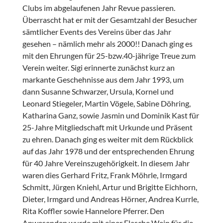
Clubs im abgelaufenen Jahr Revue passieren.
Überrascht hat er mit der Gesamtzahl der Besucher
sämtlicher Events des Vereins über das Jahr
gesehen – nämlich mehr als 2000!! Danach ging es
mit den Ehrungen für 25-bzw.40-jährige Treue zum
Verein weiter. Sigi erinnerte zunächst kurz an
markante Geschehnisse aus dem Jahr 1993, um
dann Susanne Schwarzer, Ursula, Kornel und
Leonard Stiegeler, Martin Vögele, Sabine Döhring,
Katharina Ganz, sowie Jasmin und Dominik Kast für
25-Jahre Mitgliedschaft mit Urkunde und Präsent
zu ehren. Danach ging es weiter mit dem Rückblick
auf das Jahr 1978 und der entsprechenden Ehrung
für 40 Jahre Vereinszugehörigkeit. In diesem Jahr
waren dies Gerhard Fritz, Frank Möhrle, Irmgard
Schmitt, Jürgen Kniehl, Artur und Brigitte Eichhorn,
Dieter, Irmgard und Andreas Hörner, Andrea Kurrle,
Rita Koffler sowie Hannelore Pferrer. Den
Anwesenden wurde mit einer Flasche Wein für die