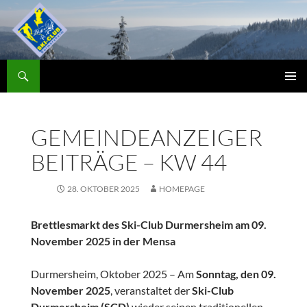
Zum
Inhalt
springen
Suchen
Skiclub
PRIMÄR
MENÜ
GEMEINDEANZEIGER
BEITRÄGE – KW 44
28. OKTOBER 2025
HOMEPAGE
Brettlesmarkt des Ski-Club Durmersheim am 09.
November 2025 in der Mensa
Durmersheim, Oktober 2025 – Am
Sonntag, den 09.
November 2025
, veranstaltet der
Ski-Club
Durmersheim (SCD)
wieder seinen traditionellen