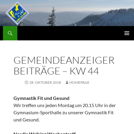
Zum
Inhalt
springen
Suchen
Skiclub
PRIMÄR
MENÜ
GEMEINDEANZEIGER
BEITRÄGE – KW 44
28. OKTOBER 2018
HOMEPAGE
Gymnastik Fit und Gesund
Wir treffen uns jeden Montag um 20.15 Uhr in der
Gymnasium-Sporthalle zu unserer Gymnastik Fit
und Gesund.
Nordic Walking Wochentreff