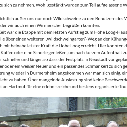
u sich zu nehmen. Wohl gestärkt wurden zum Teil aufgelassene We
ichtlich außer uns nur noch Wildschweine zu den Benutzern des 
i der wir auch einen Wirmerscher begrüßen konnten.
eit war die Etappe mit dem letzten Aufstieg zum Hohe Loog-Haus 
lle über einen weiteren „Wildschweingarten“-Weg an der Kühung
ch mit beinahe letzter Kraft die Hohe Loog erreicht. Hier konnten 
Kaffee oder eine Schorle genießen, um nach kurzem Aufenthalt zu 
schneller und länger, so dass der Festplatz in Neustadt vor gepla
er oder ein weißer Neuer und ein passendes Schmankerl zu sich 
ng wieder in Durmersheim angekommen war man sich einig, ei
lebt zu haben. Über mangelnde Auslastung sind keine Beschwer
 an Hartmut für eine erlebnisreiche und bestens organisierte Tour