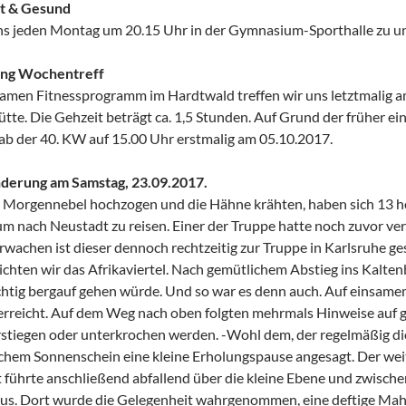
it & Gesund
uns jeden Montag um 20.15 Uhr in der Gymnasium-Sporthalle zu u
ing Wochentreff
men Fitnessprogramm im Hardtwald treffen wir uns letztmalig a
tte. Die Gehzeit beträgt ca. 1,5 Stunden. Auf Grund der früher e
ab der 40. KW auf 15.00 Uhr erstmalig am 05.10.2017.
derung am Samstag, 23.09.2017.
en Morgennebel hochzogen und die Hähne krähten, haben sich 13 
m nach Neustadt zu reisen. Einer der Truppe hatte noch zuvor ve
rwachen ist dieser dennoch rechtzeitig zur Truppe in Karlsruhe 
ichten wir das Afrikaviertel. Nach gemütlichem Abstieg ins Kalten
tig bergauf gehen würde. Und so war es denn auch. Auf einsamem
erreicht. Auf dem Weg nach oben folgten mehrmals Hinweise auf g
stiegen oder unterkrochen werden. -Wohl dem, der regelmäßig di
ichem Sonnenschein eine kleine Erholungspause angesagt. Der wei
t führte anschließend abfallend über die kleine Ebene und zwisc
us. Dort wurde die Gelegenheit wahrgenommen, eine deftige Mahl