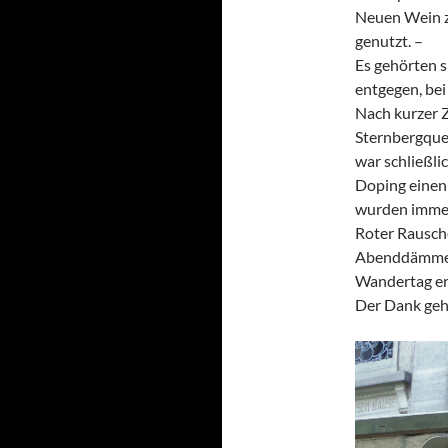
Neuen Wein z
genutzt. –
Es gehörten s
entgegen, be
Nach kurzer Z
Sternbergque
war schließli
Doping einen 
wurden immer 
Roter Rausch
Abenddämmeru
Wandertag er
Der Dank geht