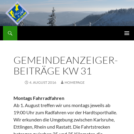
Zum
Inhalt
springen
Suchen
Skiclub
PRIMÄR
MENÜ
GEMEINDEANZEIGER-
BEITRÄGE KW 31
4. AUGUST 2016
HOMEPAGE
Montags Fahrradfahren
Ab 1. August treffen wir uns montags jeweils ab
19:00 Uhr zum Radfahren vor der Hardtsporthalle.
Wir erkunden die Umgebung zwischen Karlsruhe,
Ettlingen, Rhein und Rastatt. Die Fahrtstrecken
betragen zwischen 25 und 35 Kilometer, die