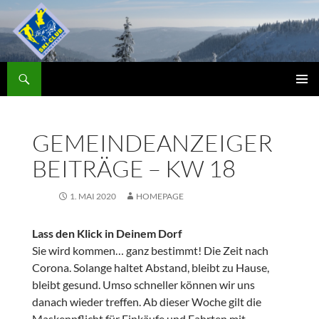
Zum
Inhalt
springen
Suchen
Skiclub
PRIMÄR
MENÜ
GEMEINDEANZEIGER
BEITRÄGE – KW 18
1. MAI 2020
HOMEPAGE
Lass den Klick in Deinem Dorf
Sie wird kommen… ganz bestimmt! Die Zeit nach
Corona. Solange haltet Abstand, bleibt zu Hause,
bleibt gesund. Umso schneller können wir uns
danach wieder treffen. Ab dieser Woche gilt die
Maskenpflicht für Einkäufe und Fahrten mit