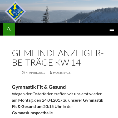
Zum
Inhalt
springen
Suchen
Skiclub
PRIMÄR
MENÜ
GEMEINDEANZEIGER-
BEITRÄGE KW 14
4. APRIL 2017
HOMEPAGE
Gymnastik Fit & Gesund
Wegen der Osterferien treffen wir uns erst wieder
am Montag, den 24.04.2017 zu unserer
Gymnastik
Fit & Gesund um 20:15 Uhr
in der
Gymnasiumsporthalle
.