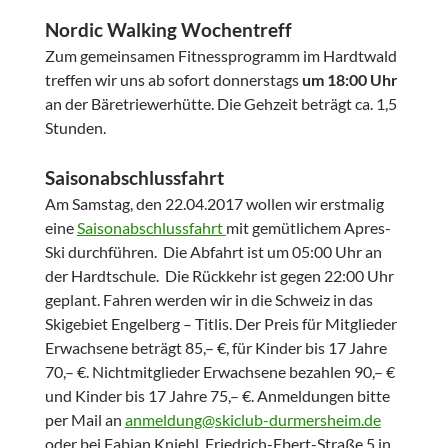
Nordic Walking Wochentreff
Zum gemeinsamen Fitnessprogramm im Hardtwald
treffen wir uns ab sofort donnerstags
um
18:00 Uhr
an der Bäretriewerhütte. Die Gehzeit beträgt ca. 1,5
Stunden.
Saisonabschlussfahrt
Am Samstag, den 22.04.2017 wollen wir erstmalig
eine
Saisonabschlussfahrt
mit gemütlichem Apres-
Ski durchführen. Die Abfahrt ist um 05:00 Uhr an
der Hardtschule. Die Rückkehr ist gegen 22:00 Uhr
geplant. Fahren werden wir in die Schweiz in das
Skigebiet Engelberg – Titlis. Der Preis für Mitglieder
Erwachsene beträgt 85,– €, für Kinder bis 17 Jahre
70,– €. Nichtmitglieder Erwachsene bezahlen 90,– €
und Kinder bis 17 Jahre 75,– €. Anmeldungen bitte
per Mail an
anmeldung@skiclub-durmersheim.de
oder bei Fabian Kniehl, Friedrich-Ebert-Straße 5 in