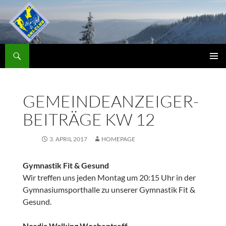
Zum
Inhalt
springen
Suchen
Skiclub
PRIMÄR
MENÜ
GEMEINDEANZEIGER-
BEITRÄGE KW 12
3. APRIL 2017
HOMEPAGE
Gymnastik Fit & Gesund
Wir treffen uns jeden Montag um 20:15 Uhr in der
Gymnasiumsporthalle zu unserer Gymnastik Fit &
Gesund.
Nordic Walking Wochentreff