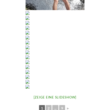
[ZEIGE EINE SLIDESHOW]
1
2
...
9
►