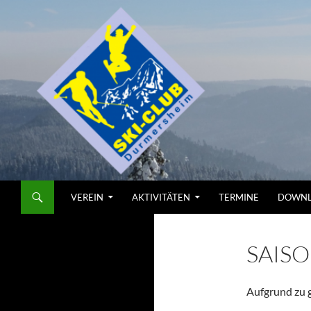
Zum
Inhalt
springen
Suchen
Skiclub
VEREIN
AKTIVITÄTEN
TERMINE
DOWNL
SAIS
Aufgrund zu g